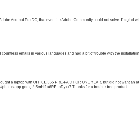
 Adobe Acrobat Pro DC, that even the Adobe Community could not solve. I'm glad wit
d countless emails in various languages and had a bit of trouble with the installati
 I bought a laptop with OFFICE 365 PRE-PAID FOR ONE YEAR, but did not want an au
s://photos.app.goo.gl/u5mHi1a6RELpDyxx7 Thanks for a trouble-free product.