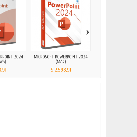
›
RPOINT 2024
MICROSOFT POWERPOINT 2024
MICROSOFT POWERPO
WS)
(MAC)
(WINDOWS)
8,91
$ 2.598,91
$ 1.348,27