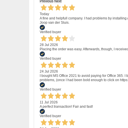
Previous
Next
Today
A fine and helpfull company. I had problems by installing
Joop van der Sluis.
Verified buyer
28 Jul 2026
Placing the order was easy. Afterwards, though, I receive
Verified buyer
24 Jul 2026
I bought MS Office 2021 to avoid paying for Office 365.
problems, (once I had been bold enough to click on http
Verified buyer
11 Jul 2026
A perfect transaction! Fair and fast!
Verified buyer