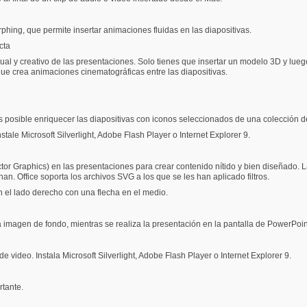
hing, que permite insertar animaciones fluidas en las diapositivas.
cta
al y creativo de las presentaciones. Solo tienes que insertar un modelo 3D y lueg
que crea animaciones cinematográficas entre las diapositivas.
s posible enriquecer las diapositivas con iconos seleccionados de una colección d
tale Microsoft Silverlight, Adobe Flash Player o Internet Explorer 9.
ector Graphics) en las presentaciones para crear contenido nítido y bien diseñado
n. Office soporta los archivos SVG a los que se les han aplicado filtros.
 el lado derecho con una flecha en el medio.
 imagen de fondo, mientras se realiza la presentación en la pantalla de PowerPoin
video. Instala Microsoft Silverlight, Adobe Flash Player o Internet Explorer 9.
rtante.