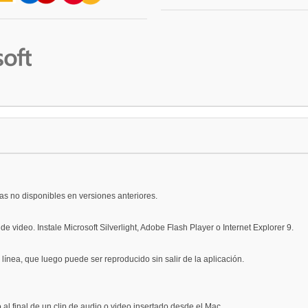
s no disponibles en versiones anteriores.
e video. Instale Microsoft Silverlight, Adobe Flash Player o Internet Explorer 9.
ínea, que luego puede ser reproducido sin salir de la aplicación.
 al final de un clip de audio o video insertado desde el Mac.