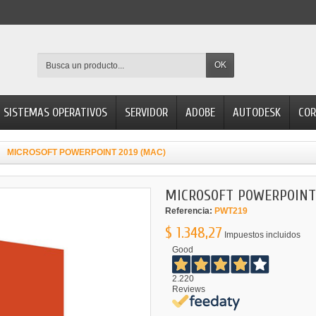
OK
SISTEMAS OPERATIVOS
SERVIDOR
ADOBE
AUTODESK
COR
MICROSOFT POWERPOINT 2019 (MAC)
MICROSOFT POWERPOINT 
Referencia:
PWT219
$ 1.348,27
Impuestos incluidos
Good
2.220
Reviews