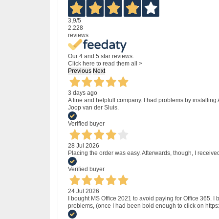
3,9
/5
2.228
reviews
Our 4 and 5 star reviews.
Click here to read them all >
Previous
Next
3 days ago
A fine and helpfull company. I had problems by installing
Joop van der Sluis.
Verified buyer
28 Jul 2026
Placing the order was easy. Afterwards, though, I receive
Verified buyer
24 Jul 2026
I bought MS Office 2021 to avoid paying for Office 365.
problems, (once I had been bold enough to click on http