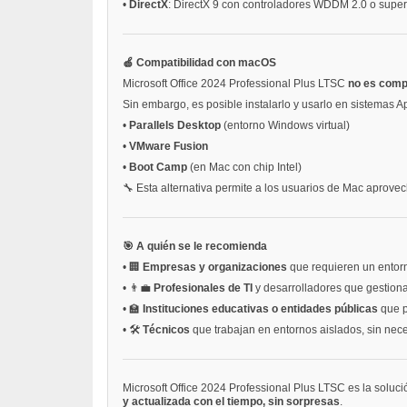
•
DirectX
: DirectX 9 con controladores WDDM 2.0 o super
🍏 Compatibilidad con macOS
Microsoft Office 2024 Professional Plus LTSC
no es comp
Sin embargo, es posible instalarlo y usarlo en sistemas A
•
Parallels Desktop
(entorno Windows virtual)
•
VMware Fusion
•
Boot Camp
(en Mac con chip Intel)
🔧 Esta alternativa permite a los usuarios de Mac aprovec
🎯 A quién se le recomienda
•
🏢
Empresas y organizaciones
que requieren un entorno
•
👨‍💼
Profesionales de TI
y desarrolladores que gestionan
•
🏫
Instituciones educativas o entidades públicas
que pr
•
🛠️
Técnicos
que trabajan en entornos aislados, sin nec
Microsoft Office 2024 Professional Plus LTSC es la soluc
y actualizada con el tiempo, sin sorpresas
.