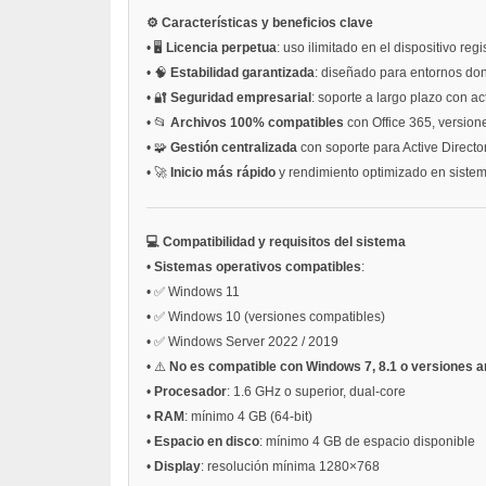
⚙️ Características y beneficios clave
•
🖥️
Licencia perpetua
: uso ilimitado en el dispositivo re
•
🧠
Estabilidad garantizada
: diseñado para entornos don
•
🔐
Seguridad empresarial
: soporte a largo plazo con a
•
📂
Archivos 100% compatibles
con Office 365, version
•
🧩
Gestión centralizada
con soporte para Active Directo
•
🚀
Inicio más rápido
y rendimiento optimizado en siste
💻 Compatibilidad y requisitos del sistema
•
Sistemas operativos compatibles
:
•
✅ Windows 11
•
✅ Windows 10 (versiones compatibles)
•
✅ Windows Server 2022 / 2019
•
⚠️
No es compatible con Windows 7, 8.1 o versiones a
•
Procesador
: 1.6 GHz o superior, dual-core
•
RAM
: mínimo 4 GB (64-bit)
•
Espacio en disco
: mínimo 4 GB de espacio disponible
•
Display
: resolución mínima 1280×768