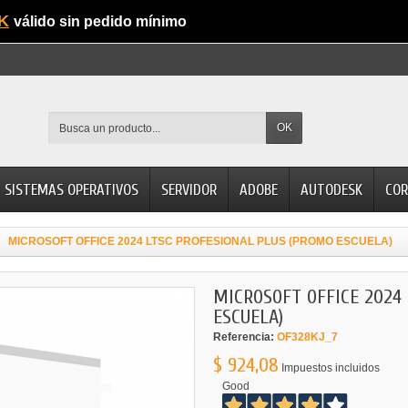
K
válido sin pedido mínimo
OK
SISTEMAS OPERATIVOS
SERVIDOR
ADOBE
AUTODESK
COR
MICROSOFT OFFICE 2024 LTSC PROFESIONAL PLUS (PROMO ESCUELA)
MICROSOFT OFFICE 2024
ESCUELA)
Referencia:
OF328KJ_7
$ 924,08
Impuestos incluidos
Good