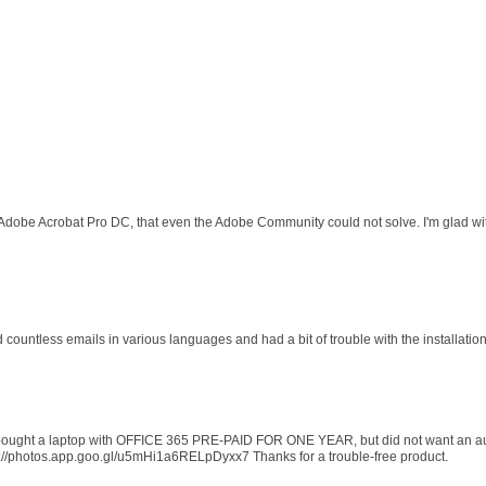
 Adobe Acrobat Pro DC, that even the Adobe Community could not solve. I'm glad wit
d countless emails in various languages and had a bit of trouble with the installati
 I bought a laptop with OFFICE 365 PRE-PAID FOR ONE YEAR, but did not want an au
s://photos.app.goo.gl/u5mHi1a6RELpDyxx7 Thanks for a trouble-free product.