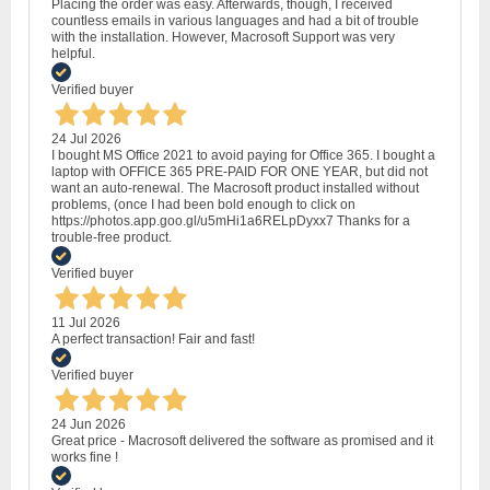
Placing the order was easy. Afterwards, though, I received
countless emails in various languages and had a bit of trouble
with the installation. However, Macrosoft Support was very
helpful.
Verified buyer
24 Jul 2026
I bought MS Office 2021 to avoid paying for Office 365. I bought a
laptop with OFFICE 365 PRE-PAID FOR ONE YEAR, but did not
want an auto-renewal. The Macrosoft product installed without
problems, (once I had been bold enough to click on
https://photos.app.goo.gl/u5mHi1a6RELpDyxx7 Thanks for a
trouble-free product.
Verified buyer
11 Jul 2026
A perfect transaction! Fair and fast!
Verified buyer
24 Jun 2026
Great price - Macrosoft delivered the software as promised and it
works fine !