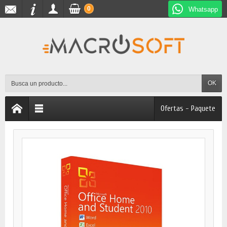
0
Whatsapp
OK
Ofertas - Paquete