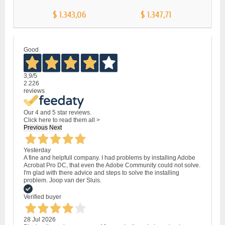
$ 1.343,06
$ 1.347,71
Good
3,9
/5
2.226
reviews
Our 4 and 5 star reviews.
Click here to read them all >
Previous
Next
Yesterday
A fine and helpfull company. I had problems by installing Adobe
Acrobat Pro DC, that even the Adobe Community could not solve.
I'm glad with there advice and steps to solve the installing
problem. Joop van der Sluis.
Verified buyer
28 Jul 2026