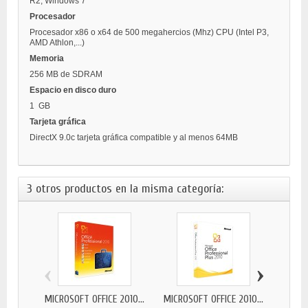
R2, Windows 7
Procesador
Procesador x86 o x64 de 500 megahercios (Mhz) CPU (Intel P3,
AMD Athlon,...)
Memoria
256 MB de SDRAM
Espacio en disco duro
1 GB
Tarjeta gráfica
DirectX 9.0c tarjeta gráfica compatible y al menos 64MB
3 otros productos en la misma categoría:
‹
›
MICROSOFT OFFICE 2010...
MICROSOFT OFFICE 2010...
MICRO