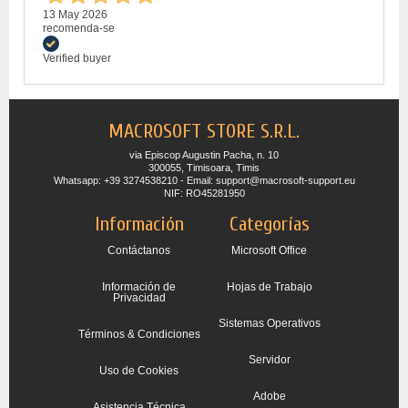
13 May 2026
recomenda-se
Verified buyer
MACROSOFT STORE S.R.L.
via Episcop Augustin Pacha, n. 10
300055, Timisoara, Timis
Whatsapp: +39 3274538210 - Email: support@macrosoft-support.eu
NIF: RO45281950
Información
Categorías
Contáctanos
Microsoft Office
Información de
Hojas de Trabajo
Privacidad
Sistemas Operativos
Términos & Condiciones
Servidor
Uso de Cookies
Adobe
Asistencia Técnica