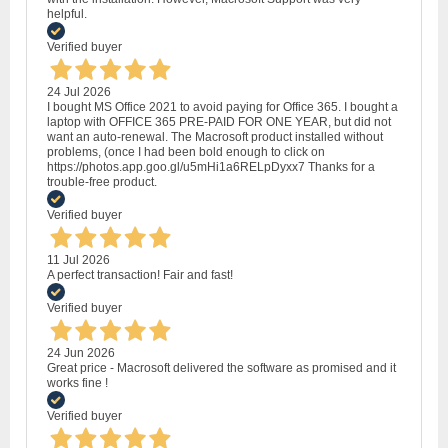
helpful.
Verified buyer
24 Jul 2026
I bought MS Office 2021 to avoid paying for Office 365. I bought a
laptop with OFFICE 365 PRE-PAID FOR ONE YEAR, but did not
want an auto-renewal. The Macrosoft product installed without
problems, (once I had been bold enough to click on
https://photos.app.goo.gl/u5mHi1a6RELpDyxx7 Thanks for a
trouble-free product.
Verified buyer
11 Jul 2026
A perfect transaction! Fair and fast!
Verified buyer
24 Jun 2026
Great price - Macrosoft delivered the software as promised and it
works fine !
Verified buyer