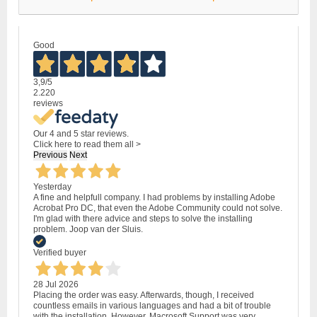
Good
3,9
/5
2.220
reviews
Our 4 and 5 star reviews.
Click here to read them all >
Previous
Next
Yesterday
A fine and helpfull company. I had problems by installing Adobe
Acrobat Pro DC, that even the Adobe Community could not solve.
I'm glad with there advice and steps to solve the installing
problem. Joop van der Sluis.
Verified buyer
28 Jul 2026
Placing the order was easy. Afterwards, though, I received
countless emails in various languages and had a bit of trouble
with the installation. However, Macrosoft Support was very