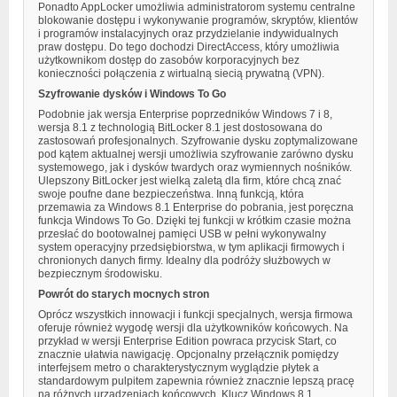
Ponadto AppLocker umożliwia administratorom systemu centralne
blokowanie dostępu i wykonywanie programów, skryptów, klientów
i programów instalacyjnych oraz przydzielanie indywidualnych
praw dostępu. Do tego dochodzi DirectAccess, który umożliwia
użytkownikom dostęp do zasobów korporacyjnych bez
konieczności połączenia z wirtualną siecią prywatną (VPN).
Szyfrowanie dysków i Windows To Go
Podobnie jak wersja Enterprise poprzedników Windows 7 i 8,
wersja 8.1 z technologią BitLocker 8.1 jest dostosowana do
zastosowań profesjonalnych. Szyfrowanie dysku zoptymalizowane
pod kątem aktualnej wersji umożliwia szyfrowanie zarówno dysku
systemowego, jak i dysków twardych oraz wymiennych nośników.
Ulepszony BitLocker jest wielką zaletą dla firm, które chcą znać
swoje poufne dane bezpieczeństwa. Inną funkcją, która
przemawia za Windows 8.1 Enterprise do pobrania, jest poręczna
funkcja Windows To Go. Dzięki tej funkcji w krótkim czasie można
przesłać do bootowalnej pamięci USB w pełni wykonywalny
system operacyjny przedsiębiorstwa, w tym aplikacji firmowych i
chronionych danych firmy. Idealny dla podróży służbowych w
bezpiecznym środowisku.
Powrót do starych mocnych stron
Oprócz wszystkich innowacji i funkcji specjalnych, wersja firmowa
oferuje również wygodę wersji dla użytkowników końcowych. Na
przykład w wersji Enterprise Edition powraca przycisk Start, co
znacznie ułatwia nawigację. Opcjonalny przełącznik pomiędzy
interfejsem metro o charakterystycznym wyglądzie płytek a
standardowym pulpitem zapewnia również znacznie lepszą pracę
na różnych urządzeniach końcowych. Klucz Windows 8.1