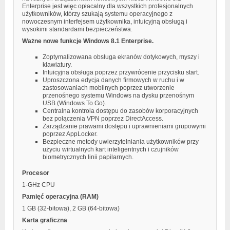
Enterprise jest więc opłacalny dla wszystkich profesjonalnych
użytkowników, którzy szukają systemu operacyjnego z
nowoczesnym interfejsem użytkownika, intuicyjną obsługą i
wysokimi standardami bezpieczeństwa.
Ważne nowe funkcje Windows 8.1 Enterprise.
Zoptymalizowana obsługa ekranów dotykowych, myszy i
klawiatury.
Intuicyjna obsługa poprzez przywrócenie przycisku start.
Uproszczona edycja danych firmowych w ruchu i w
zastosowaniach mobilnych poprzez utworzenie
przenośnego systemu Windows na dysku przenośnym
USB (Windows To Go).
Centralna kontrola dostępu do zasobów korporacyjnych
bez połączenia VPN poprzez DirectAccess.
Zarządzanie prawami dostępu i uprawnieniami grupowymi
poprzez AppLocker.
Bezpieczne metody uwierzytelniania użytkowników przy
użyciu wirtualnych kart inteligentnych i czujników
biometrycznych linii papilarnych.
Procesor
1-GHz CPU
Pamięć operacyjna (RAM)
1 GB (32-bitowa), 2 GB (64-bitowa)
Karta graficzna