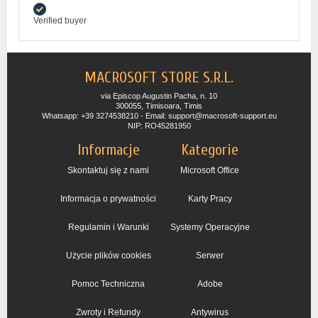
Verified buyer
MACROSOFT STORE S.R.L.
via Episcop Augustin Pacha, n. 10
300055, Timisoara, Timis
Whatsapp: +39 3274538210 - Email: support@macrosoft-support.eu
NIP: RO45281950
Informacje
Kategorie
Skontaktuj się z nami
Microsoft Office
Informacja o prywatności
Karty Pracy
Regulamin i Warunki
Systemy Operacyjne
Użycie plików cookies
Serwer
Pomoc Techniczna
Adobe
Zwroty i Refundy
Antywirus