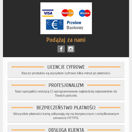
Podążaj za nami
LICENCJE CYFROWE
Klucze produktu są wysyłane cyfrowo kilka minut po płatności.
PROFESJONALIZM
Nasi specjaliści wskażą Ci oprogramowanie najbardziej odpowiednie do
Twoich potrzeb.
BEZPIECZEŃSTWO PŁATNOŚCI
Wszystkie płatności kartą odbywają się na bezpiecznym i certyfikowanym
serwerze HTTPS.
OBSŁUGA KLIENTA