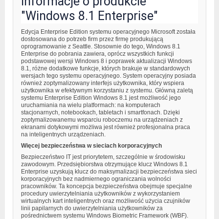
Informacje o produkcie
"Windows 8.1 Enterprise"
Edycja Enterprise Edition systemu operacyjnego Microsoft została
dostosowana do potrzeb firm przez firmę produkującą
oprogramowanie z Seattle. Stosownie do tego, Windows 8.1
Enterprise do pobrania zawiera, oprócz wszystkich funkcji
podstawowej wersji Windows 8 i poprawek aktualizacji Windows
8.1, różne dodatkowe funkcje, których brakuje w standardowych
wersjach tego systemu operacyjnego. System operacyjny posiada
również zoptymalizowany interfejs użytkownika, który wspiera
użytkownika w efektywnym korzystaniu z systemu. Główną zaletą
systemu Enterprise Edition Windows 8.1 jest możliwość jego
uruchamiania na wielu platformach: na komputerach
stacjonarnych, notebookach, tabletach i smartfonach. Dzięki
zoptymalizowanemu wsparciu roboczemu na urządzeniach z
ekranami dotykowymi możliwa jest również profesjonalna praca
na inteligentnych urządzeniach.
Więcej bezpieczeństwa w sieciach korporacyjnych
Bezpieczeństwo IT jest priorytetem, szczególnie w środowisku
zawodowym. Przedsiębiorstwa otrzymujące klucz Windows 8.1
Enterprise uzyskują klucz do maksymalizacji bezpieczeństwa sieci
korporacyjnych bez nadmiernego ograniczania wolności
pracowników. Ta koncepcja bezpieczeństwa obejmuje specjalne
procedury uwierzytelniania użytkowników z wykorzystaniem
wirtualnych kart inteligentnych oraz możliwość użycia czujników
linii papilarnych do uwierzytelniania użytkowników za
pośrednictwem systemu Windows Biometric Framework (WBF).