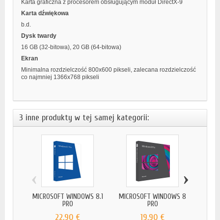
Karta graficzna z procesorem obsługującym moduł DirectX-9
Karta dźwiękowa
b.d.
Dysk twardy
16 GB (32-bitowa), 20 GB (64-bitowa)
Ekran
Minimalna rozdzielczość 800x600 pikseli, zalecana rozdzielczość
co najmniej 1366x768 pikseli
3 inne produkty w tej samej kategorii:
‹
›
MICROSOFT WINDOWS 8.1
MICROSOFT WINDOWS 8
MICRO
PRO
PRO
22,90 €
19,90 €