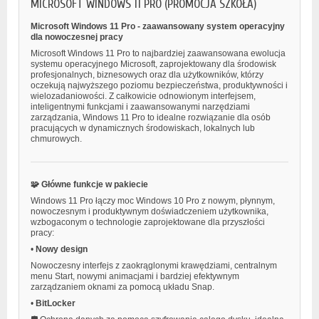
MICROSOFT WINDOWS 11 PRO (PROMOCJA SZKOŁA)
Microsoft Windows 11 Pro - zaawansowany system operacyjny
dla nowoczesnej pracy
Microsoft Windows 11 Pro to najbardziej zaawansowana ewolucja
systemu operacyjnego Microsoft, zaprojektowany dla środowisk
profesjonalnych, biznesowych oraz dla użytkowników, którzy
oczekują najwyższego poziomu bezpieczeństwa, produktywności i
wielozadaniowości. Z całkowicie odnowionym interfejsem,
inteligentnymi funkcjami i zaawansowanymi narzędziami
zarządzania, Windows 11 Pro to idealne rozwiązanie dla osób
pracujących w dynamicznych środowiskach, lokalnych lub
chmurowych.
🧩 Główne funkcje w pakiecie
Windows 11 Pro łączy moc Windows 10 Pro z nowym, płynnym,
nowoczesnym i produktywnym doświadczeniem użytkownika,
wzbogaconym o technologie zaprojektowane dla przyszłości
pracy:
•
Nowy design
Nowoczesny interfejs z zaokrąglonymi krawędziami, centralnym
menu Start, nowymi animacjami i bardziej efektywnym
zarządzaniem oknami za pomocą układu Snap.
•
BitLocker