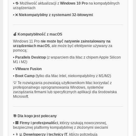
•
🔁 Możliwość aktualizacji z
Windows 10 Pro
na kompatybilnych
urządzeniach
•
❌
Niekompatybilny z systemami 32-bitowymi
🍏 Kompatybilność z macOS
Windows 11 Pro
nie może być natywnie zainstalowany na
urządzeniach macOS
, ale może być efektywnie używany za
pomocą:
•
Parallels Desktop
(z wsparciem dla Mac z chipem Apple Silicon
M1 i M2)
•
VMware Fusion
•
Boot Camp
(tylko dla Mac Intel, niekompatybilny z M1/M2)
💡 Te rozwiązania pozwalają użytkownikom Mac korzystać z
profesjonalnego oprogramowania Windows, systemów
zarządzania firmami lub specyficznych aplikacji dla środowiska
Microsoft.
🎯 Dla kogo jest polecany
•
🏢
Firmy i profesjonaliści
, którzy szukają nowoczesnej,
bezpiecznej platformy kompatybilnej z złożonymi sieciami
•
👨‍💻
Deweloperzy i technicy IT
, którzy potrzebują