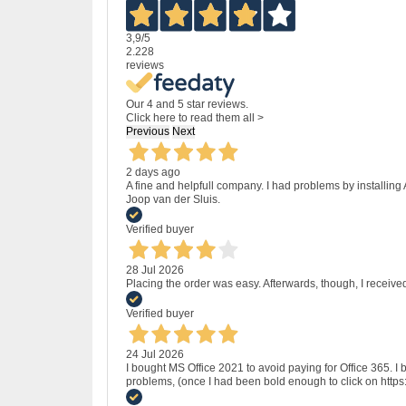
3,9
/5
2.228
reviews
Our 4 and 5 star reviews.
Click here to read them all >
Previous
Next
2 days ago
A fine and helpfull company. I had problems by installing
Joop van der Sluis.
Verified buyer
28 Jul 2026
Placing the order was easy. Afterwards, though, I receive
Verified buyer
24 Jul 2026
I bought MS Office 2021 to avoid paying for Office 365.
problems, (once I had been bold enough to click on http