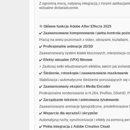
Z ogromną mocą, natywną integracją z innymi aplikacjam
wizualne doświadczenie.
🎯
Główne funkcje Adobe After Effects 2025
✔️
Zaawansowane komponowanie i pełna kontrola poz
Pracuj na wielu poziomach z video, obrazami, kształtami
✔️
Profesjonalne animacje 2D/3D
Zaawansowany system klatek kluczowych, interpolacja czas
✔️
Efekty wizualne (VFX) filmowe
⚡ Zastosuj setki wbudowanych efektów, takich jak poświata
✔️
Śledzenie, rotoskopia i zaawansowane maskowanie
Stabilizacja i automatyczne śledzenie poruszających się
✔️
Zaawansowany eksport z Media Encoder
Profesjonalne renderowanie w H.264, ProRes, DNxHD, PN
✔️
Zarządzanie tekstem i animowana tytułowanie
Zaawansowane animacje typograficzne, predefiniowane ty
✔️
Wsparcie dla wyrażeń i skryptów
Automatyzuj ruchy, synchronizacje i efekty za pomocą pe
✔️
Pełna integracja z Adobe Creative Cloud