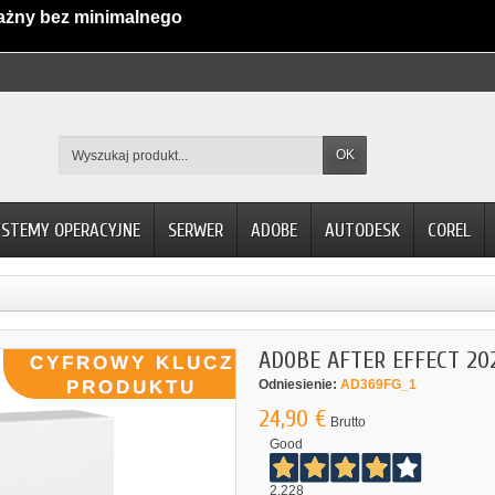
ażny bez minimalnego
OK
YSTEMY OPERACYJNE
SERWER
ADOBE
AUTODESK
COREL
ADOBE AFTER EFFECT 20
Odniesienie:
AD369FG_1
24,90 €
Brutto
Good
2.228