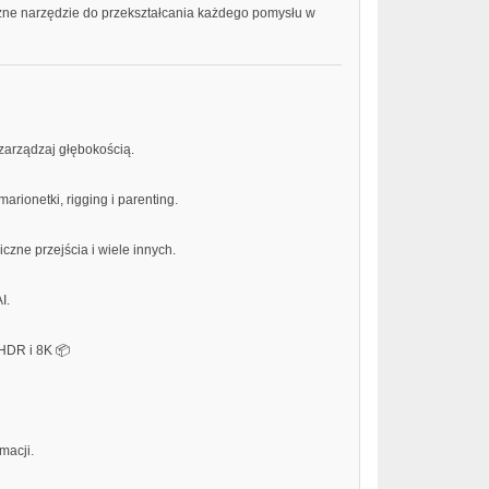
czne narzędzie do przekształcania każdego pomysłu w
zarządzaj głębokością.
rionetki, rigging i parenting.
czne przejścia i wiele innych.
I.
HDR i 8K 📦
macji.