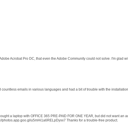
 Adobe Acrobat Pro DC, that even the Adobe Community could not solve. I'm glad wit
d countless emails in various languages and had a bit of trouble with the installati
 I bought a laptop with OFFICE 365 PRE-PAID FOR ONE YEAR, but did not want an au
s://photos.app.goo.gl/u5mHi1a6RELpDyxx7 Thanks for a trouble-free product.