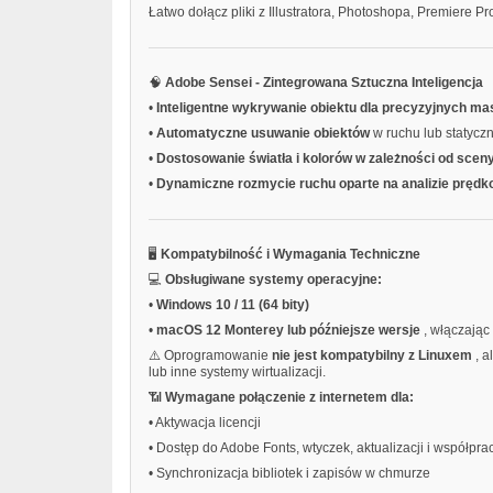
Łatwo dołącz pliki z Illustratora, Photoshopa, Premiere 
🧠
Adobe Sensei - Zintegrowana Sztuczna Inteligencja
•
Inteligentne wykrywanie obiektu dla precyzyjnych m
•
Automatyczne usuwanie obiektów
w ruchu lub statycz
•
Dostosowanie światła i kolorów w zależności od scen
•
Dynamiczne rozmycie ruchu oparte na analizie prędk
🖥️
Kompatybilność i Wymagania Techniczne
💻
Obsługiwane systemy operacyjne:
•
Windows 10 / 11 (64 bity)
•
macOS 12 Monterey lub późniejsze wersje
, włączając
⚠️ Oprogramowanie
nie jest kompatybilny z Linuxem
, 
lub inne systemy wirtualizacji.
📶
Wymagane połączenie z internetem dla:
•
Aktywacja licencji
•
Dostęp do Adobe Fonts, wtyczek, aktualizacji i współpra
•
Synchronizacja bibliotek i zapisów w chmurze