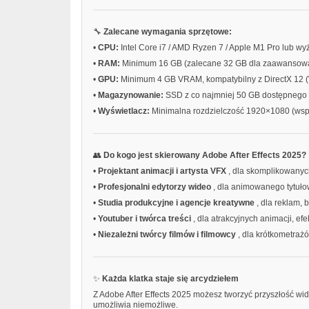
🔧
Zalecane wymagania sprzętowe:
•
CPU:
Intel Core i7 / AMD Ryzen 7 / Apple M1 Pro lub wy
•
RAM:
Minimum 16 GB (zalecane 32 GB dla zaawansow
•
GPU:
Minimum 4 GB VRAM, kompatybilny z DirectX 12 
•
Magazynowanie:
SSD z co najmniej 50 GB dostępnego 
•
Wyświetlacz:
Minimalna rozdzielczość 1920×1080 (wspa
👥
Do kogo jest skierowany Adobe After Effects 2025?
•
Projektant animacji i artysta VFX
, dla skomplikowany
•
Profesjonalni edytorzy wideo
, dla animowanego tytuł
•
Studia produkcyjne i agencje kreatywne
, dla reklam,
•
Youtuber i twórca treści
, dla atrakcyjnych animacji, ef
•
Niezależni twórcy filmów i filmowcy
, dla krótkometraż
✨
Każda klatka staje się arcydziełem
Z Adobe After Effects 2025 możesz tworzyć przyszłość w
umożliwia niemożliwe.