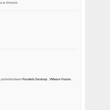
aca w chmurze.
za pośrednictwem
Parallels Desktop
,
VMware Fusion
,