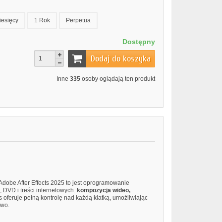
iesięcy
1 Rok
Perpetua
Dostępny
Dodaj do koszyka
Inne
335
osoby oglądają ten produkt
. Adobe After Effects 2025 to jest oprogramowanie
, DVD i treści internetowych.
kompozycja wideo,
s oferuje pełną kontrolę nad każdą klatką, umożliwiając
ywo.