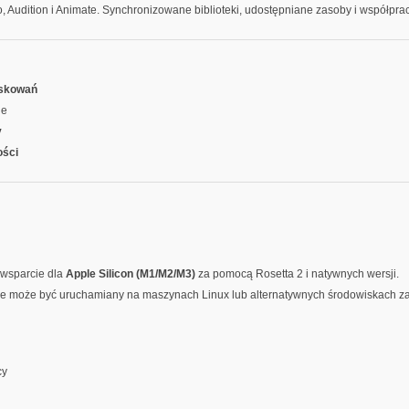
Pro, Audition i Animate. Synchronizowane biblioteki, udostępniane zasoby i współpr
askowań
ne
y
ości
 wsparcie dla
Apple Silicon (M1/M2/M3)
za pomocą Rosetta 2 i natywnych wersji.
ale może być uruchamiany na maszynach Linux lub alternatywnych środowiskach 
cy