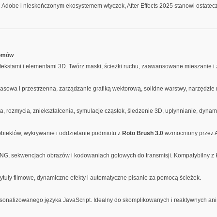
i Adobe i nieskończonym ekosystemem wtyczek, After Effects 2025 stanowi ostate
iomów
, tekstami i elementami 3D. Twórz maski, ścieżki ruchu, zaawansowane mieszanie i 
owa i przestrzenna, zarządzanie grafiką wektorową, solidne warstwy, narzędzie ma
, rozmycia, zniekształcenia, symulacje cząstek, śledzenie 3D, upłynnianie, dynami
 obiektów, wykrywanie i oddzielanie podmiotu z
Roto Brush 3.0
wzmocniony przez A
G, sekwencjach obrazów i kodowaniach gotowych do transmisji. Kompatybilny z 
tuły filmowe, dynamiczne efekty i automatyczne pisanie za pomocą ścieżek.
rsonalizowanego języka JavaScript. Idealny do skomplikowanych i reaktywnych ani