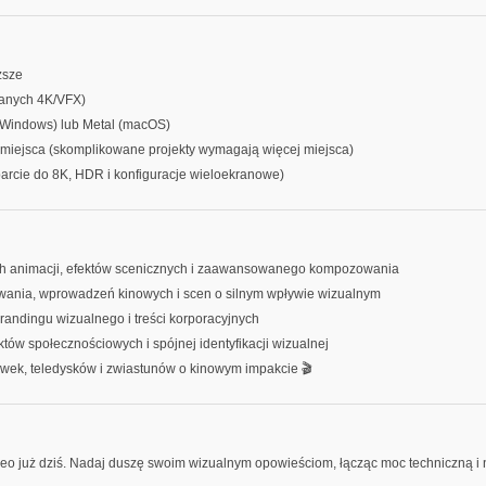
ższe
anych 4K/VFX)
(Windows) lub Metal (macOS)
miejsca (skomplikowane projekty wymagają więcej miejsca)
rcie do 8K, HDR i konfiguracje wieloekranowe)
ch animacji, efektów scenicznych i zaawansowanego kompozowania
owania, wprowadzeń kinowych i scen o silnym wpływie wizualnym
 brandingu wizualnego i treści korporacyjnych
ektów społecznościowych i spójnej identyfikacji wizualnej
ówek, teledysków i zwiastunów o kinowym impakcie 🎬
ideo już dziś. Nadaj duszę swoim wizualnym opowieściom, łącząc moc techniczną i