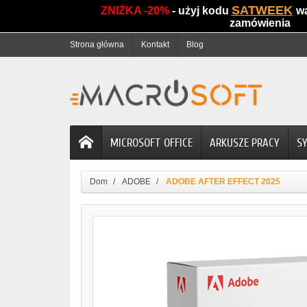
SATWEEK
ZNIŻKA -20%
- użyj kodu
w
zamówienia
Strona główna
Kontakt
Blog
MICROSOFT OFFICE
ARKUSZE PRACY
S
Dom
ADOBE
ADOBE AFTER EFFECT 2025