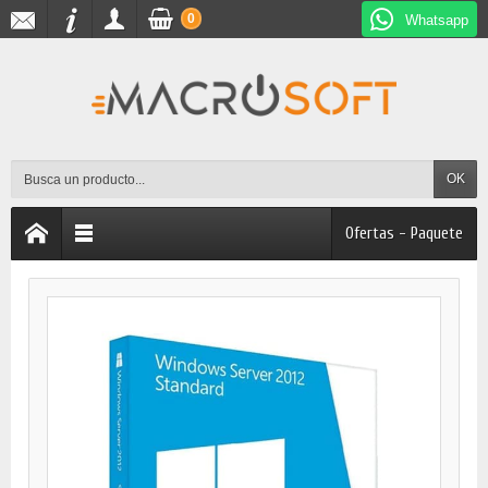
0
Whatsapp
OK
Ofertas - Paquete