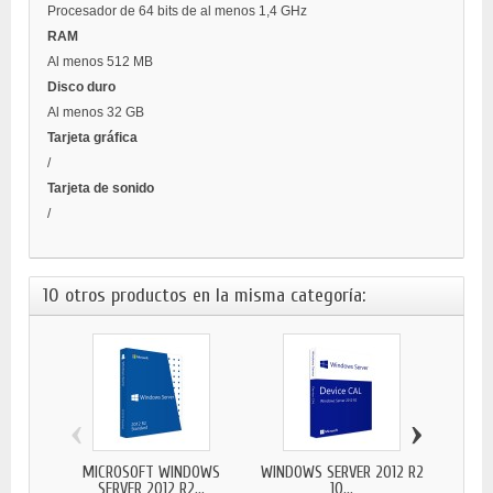
Procesador de 64 bits de al menos 1,4 GHz
RAM
Al menos 512 MB
Disco duro
Al menos 32 GB
Tarjeta gráfica
/
Tarjeta de sonido
/
10 otros productos en la misma categoría:
‹
›
MICROSOFT WINDOWS
WINDOWS SERVER 2012 R2
MICROS
SERVER 2012 R2...
10...