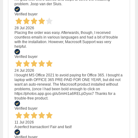
problem. Joop van der Sluis.
Verified buyer
28 Jul 2026
Placing the order was easy. Afterwards, though, I received
countless emails in various languages and had a bit of trouble
with the installation. However, Macrosoft Support was very
helpful.
Verified buyer
24 Jul 2026
I bought MS Office 2021 to avoid paying for Office 365. I bought a
laptop with OFFICE 365 PRE-PAID FOR ONE YEAR, but did not
want an auto-renewal. The Macrosoft product installed without
problems, (once I had been bold enough to click on
https://photos.app.goo.gl/u5mHi1a6RELpDyxx7 Thanks for a
trouble-free product.
Verified buyer
11 Jul 2026
A perfect transaction! Fair and fast!
Verified buyer