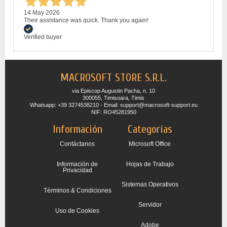
14 May 2026
Their assistance was quick. Thank you again!
Verified buyer
MACROSOFT STORE S.R.L.
via Episcop Augustin Pacha, n. 10
300055, Timisoara, Timis
Whatsapp: +39 3274538210 - Email: support@macrosoft-support.eu
NIF: RO45281950
Información
Categorías
Contáctanos
Microsoft Office
Información de
Hojas de Trabajo
Privacidad
Sistemas Operativos
Términos & Condiciones
Servidor
Uso de Cookies
Adobe