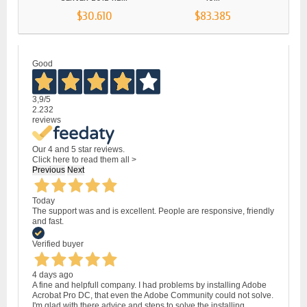
$30.610
$83.385
Good
3,9
/5
2.232
reviews
Our 4 and 5 star reviews.
Click here to read them all >
Previous
Next
Today
The support was and is excellent. People are responsive, friendly
and fast.
Verified buyer
4 days ago
A fine and helpfull company. I had problems by installing Adobe
Acrobat Pro DC, that even the Adobe Community could not solve.
I'm glad with there advice and steps to solve the installing