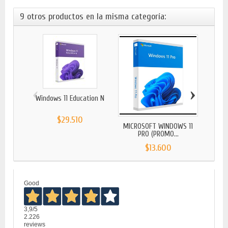
9 otros productos en la misma categoría:
‹
›
Windows 11 Education N
Windo
$29.510
MICROSOFT WINDOWS 11
PRO (PROMO...
$13.600
Good
3,9
/5
2.226
reviews