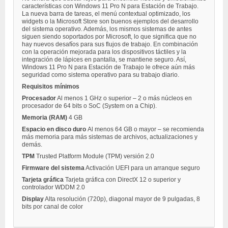
características con Windows 11 Pro N para Estación de Trabajo.
La nueva barra de tareas, el menú contextual optimizado, los
widgets o la Microsoft Store son buenos ejemplos del desarrollo
del sistema operativo. Además, los mismos sistemas de antes
siguen siendo soportados por Microsoft, lo que significa que no
hay nuevos desafíos para sus flujos de trabajo. En combinación
con la operación mejorada para los dispositivos táctiles y la
integración de lápices en pantalla, se mantiene seguro. Así,
Windows 11 Pro N para Estación de Trabajo le ofrece aún más
seguridad como sistema operativo para su trabajo diario.
Requisitos mínimos
Procesador
Al menos 1 GHz o superior – 2 o más núcleos en
procesador de 64 bits o SoC (System on a Chip).
Memoria (RAM)
4 GB
Espacio en disco duro
Al menos 64 GB o mayor – se recomienda
más memoria para más sistemas de archivos, actualizaciones y
demás.
TPM
Trusted Platform Module (TPM) versión 2.0
Firmware del sistema
Activación UEFI para un arranque seguro
Tarjeta gráfica
Tarjeta gráfica con DirectX 12 o superior y
controlador WDDM 2.0
Display
Alta resolución (720p), diagonal mayor de 9 pulgadas, 8
bits por canal de color