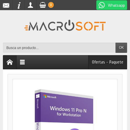
0
Whatsapp
OK
Ofertas - Paquete