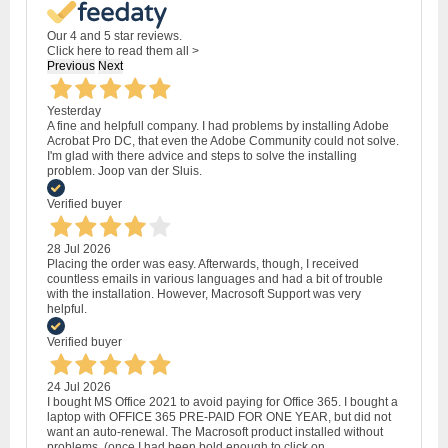
Our 4 and 5 star reviews.
Click here to read them all >
Previous
Next
Yesterday
A fine and helpfull company. I had problems by installing Adobe
Acrobat Pro DC, that even the Adobe Community could not solve.
I'm glad with there advice and steps to solve the installing
problem. Joop van der Sluis.
Verified buyer
28 Jul 2026
Placing the order was easy. Afterwards, though, I received
countless emails in various languages and had a bit of trouble
with the installation. However, Macrosoft Support was very
helpful.
Verified buyer
24 Jul 2026
I bought MS Office 2021 to avoid paying for Office 365. I bought a
laptop with OFFICE 365 PRE-PAID FOR ONE YEAR, but did not
want an auto-renewal. The Macrosoft product installed without
problems, (once I had been bold enough to click on